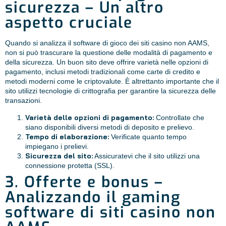
sicurezza – Un altro
aspetto cruciale
Quando si analizza il software di gioco dei siti casino non AAMS,
non si può trascurare la questione delle modalità di pagamento e
della sicurezza. Un buon sito deve offrire varietà nelle opzioni di
pagamento, inclusi metodi tradizionali come carte di credito e
metodi moderni come le criptovalute. È altrettanto importante che il
sito utilizzi tecnologie di crittografia per garantire la sicurezza delle
transazioni.
Varietà delle opzioni di pagamento:
Controllate che
siano disponibili diversi metodi di deposito e prelievo.
Tempo di elaborazione:
Verificate quanto tempo
impiegano i prelievi.
Sicurezza del sito:
Assicuratevi che il sito utilizzi una
connessione protetta (SSL).
3. Offerte e bonus –
Analizzando il gaming
software di siti casino non