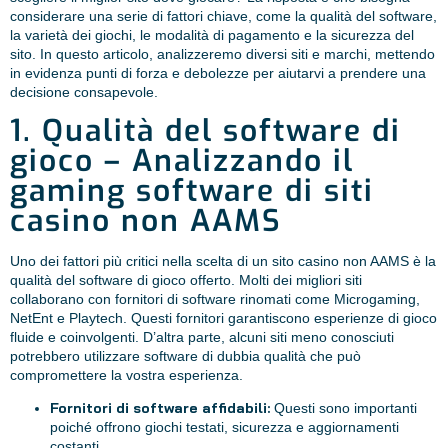
considerare una serie di fattori chiave, come la qualità del software,
la varietà dei giochi, le modalità di pagamento e la sicurezza del
sito. In questo articolo, analizzeremo diversi siti e marchi, mettendo
in evidenza punti di forza e debolezze per aiutarvi a prendere una
decisione consapevole.
1. Qualità del software di
gioco – Analizzando il
gaming software di siti
casino non AAMS
Uno dei fattori più critici nella scelta di un sito casino non AAMS è la
qualità del software di gioco offerto. Molti dei migliori siti
collaborano con fornitori di software rinomati come Microgaming,
NetEnt e Playtech. Questi fornitori garantiscono esperienze di gioco
fluide e coinvolgenti. D’altra parte, alcuni siti meno conosciuti
potrebbero utilizzare software di dubbia qualità che può
compromettere la vostra esperienza.
Fornitori di software affidabili:
Questi sono importanti
poiché offrono giochi testati, sicurezza e aggiornamenti
costanti.