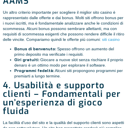
AAMS
Un altro criterio importante per scegliere il miglior sito casino è
rappresentato dalle offerte e dai bonus. Molti siti offrono bonus per
i nuovi iscritti, ma è fondamentale analizzare anche le condizioni di
scommessa. Alcuni bonus possono sembrare allettanti, ma con
requisiti di scommessa esigenti che possono rendere difficile il ritiro
delle vincite. Compariamo quindi le offerte più comuni:
siti casino
Bonus di benvenuto:
Spesso offrono un aumento del
primo deposito ma verificate i requisiti.
Giri gratuiti:
Giocare a nuove slot senza rischiare il proprio
denaro è un ottimo modo per esplorare il software.
Programmi fedeltà:
Alcuni siti propongono programmi per
premiarti a lungo termine.
4. Usabilità e supporto
clienti – Fondamentali per
un’esperienza di gioco
fluida
La facilità d’uso del sito e la qualità del supporto clienti sono aspetti