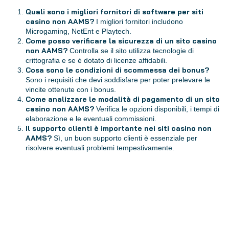
Quali sono i migliori fornitori di software per siti
casino non AAMS?
I migliori fornitori includono
Microgaming, NetEnt e Playtech.
Come posso verificare la sicurezza di un sito casino
non AAMS?
Controlla se il sito utilizza tecnologie di
crittografia e se è dotato di licenze affidabili.
Cosa sono le condizioni di scommessa dei bonus?
Sono i requisiti che devi soddisfare per poter prelevare le
vincite ottenute con i bonus.
Come analizzare le modalità di pagamento di un sito
casino non AAMS?
Verifica le opzioni disponibili, i tempi di
elaborazione e le eventuali commissioni.
Il supporto clienti è importante nei siti casino non
AAMS?
Sì, un buon supporto clienti è essenziale per
risolvere eventuali problemi tempestivamente.