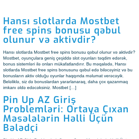
Category:
casino
Hansı slotlarda Mostbet
free spins bonusu qəbul
olunur və aktivdir?
Hansı slotlarda Mostbet free spins bonusu qəbul olunur və aktivdir?
Mostbet, oyunçulara geniş çeşiddə slot oyunları təqdim edərək,
bonus sistemləri ilə onları mükafatlandırır. Bu məqalədə, Hansı
slotlarda Mostbet free spins bonusunu qəbul edə biləcəyiniz və bu
bonusların aktiv olduğu oyunlar haqqında məlumat verəcəyik.
Beləliklə, siz də bonuslardan yararlanaraq, daha çox qazanmaq
imkanı əldə edəcəksiniz. Mostbet […]
Pin Up AZ Giriş
Problemləri: Ortaya Çıxan
Məsələlərin Həlli Üçün
Bələdçi