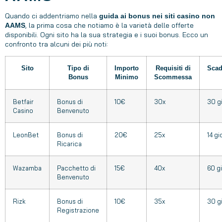
Quando ci addentriamo nella
guida ai bonus nei siti casino non
, la prima cosa che notiamo è la varietà delle offerte
AAMS
disponibili. Ogni sito ha la sua strategia e i suoi bonus. Ecco un
confronto tra alcuni dei più noti:
Sito
Tipo di
Importo
Requisiti di
Scad
Bonus
Minimo
Scommessa
Betfair
Bonus di
10€
30x
30 gi
Casino
Benvenuto
LeonBet
Bonus di
20€
25x
14 gi
Ricarica
Wazamba
Pacchetto di
15€
40x
60 gi
Benvenuto
Rizk
Bonus di
10€
35x
30 gi
Registrazione