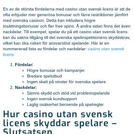
En av de största fördelarna med casino utan svensk licens är att de
ofta erbjuder mer generösa bonusar och färre restriktioner jämfört
med svenska casinon. Detta kan inkludera högre
insättningsbonusar och fler free spins. Å andra sidan finns det även
nackdelar. Till exempel, spelar du på ett casino utan svensk licens
kan du sakna tillgång till det svenska spelinspektionens skyddskrav,
vilket kan öka risken för ansvarslöst spelande. Här är en
nummererad lista av fördelar och nackdelar:
casino utan svensk
licens
Fördelar:
Högre bonusar och kampanjer
Bredare spelutbud
Ingen skatt på vinster för svenska spelare
Nackdelar:
Sämre skydd och stöd vid problemspelande
Ingen svensk kundsupport
Laglig osäkerhet beroende på spelregler
Hur casino utan svensk
licens skyddar spelare –
Slutsatsen