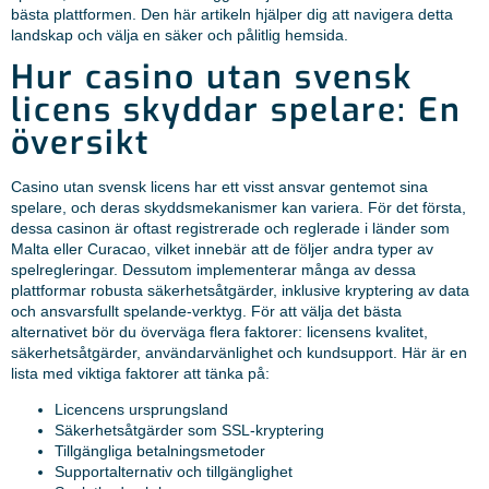
bästa plattformen. Den här artikeln hjälper dig att navigera detta
landskap och välja en säker och pålitlig hemsida.
Hur casino utan svensk
licens skyddar spelare: En
översikt
Casino utan svensk licens har ett visst ansvar gentemot sina
spelare, och deras skyddsmekanismer kan variera. För det första,
dessa casinon är oftast registrerade och reglerade i länder som
Malta eller Curacao, vilket innebär att de följer andra typer av
spelregleringar. Dessutom implementerar många av dessa
plattformar robusta säkerhetsåtgärder, inklusive kryptering av data
och ansvarsfullt spelande-verktyg. För att välja det bästa
alternativet bör du överväga flera faktorer: licensens kvalitet,
säkerhetsåtgärder, användarvänlighet och kundsupport. Här är en
lista med viktiga faktorer att tänka på:
Licencens ursprungsland
Säkerhetsåtgärder som SSL-kryptering
Tillgängliga betalningsmetoder
Supportalternativ och tillgänglighet