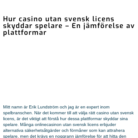
Hur casino utan svensk licens
skyddar spelare – En jämförelse av
plattformar
Hur casino utan
svensk licens
skyddar spelare – En
jämförelse av
plattformar
Mitt namn är Erik Lundström och jag är en expert inom
spelbranschen. När det kommer till att välja rätt casino utan svensk
licens, är det viktigt att förstå hur dessa plattformar skyddar sina
spelare. Många onlinecasinon utan svensk licens erbjuder
alternativa säkerhetsåtgärder och förmåner som kan attrahera
spelare, men det krävs en noggrann jämförelse för att hitta den