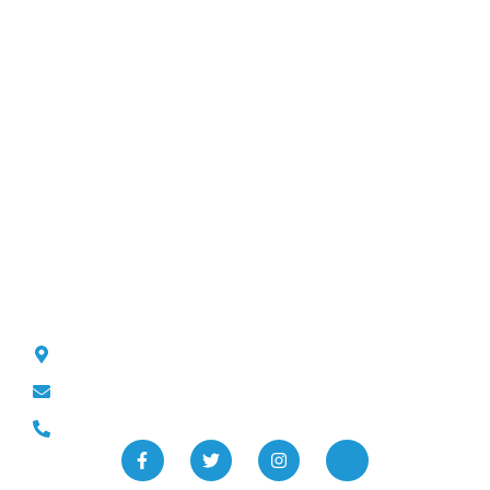
Useful Links
Privacy Policy
Terms and Conditions
Disclaimer
Support
FAQ
Contact Us
Ernakulam, Kerala, India
ishaksbsecretary@gmail.com
+91 7025 499 222