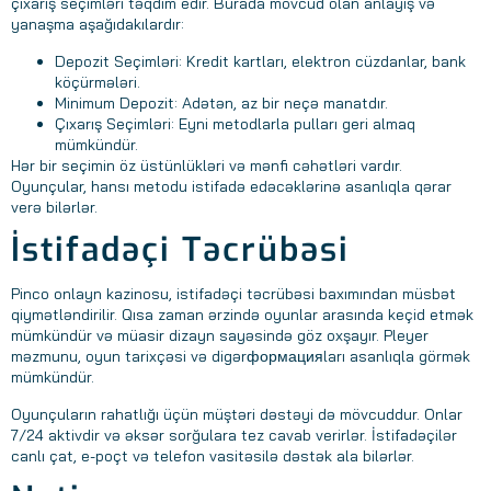
çıxarış seçimləri təqdim edir. Burada mövcud olan anlayış və
yanaşma aşağıdakılardır:
Depozit Seçimləri: Kredit kartları, elektron cüzdanlar, bank
köçürmələri.
Minimum Depozit: Adətən, az bir neçə manatdır.
Çıxarış Seçimləri: Eyni metodlarla pulları geri almaq
mümkündür.
Hər bir seçimin öz üstünlükləri və mənfi cəhətləri vardır.
Oyunçular, hansı metodu istifadə edəcəklərinə asanlıqla qərar
verə bilərlər.
İstifadəçi Təcrübəsi
Pinco onlayn kazinosu, istifadəçi təcrübəsi baxımından müsbət
qiymətləndirilir. Qısa zaman ərzində oyunlar arasında keçid etmək
mümkündür və müasir dizayn sayəsində göz oxşayır. Pleyer
məzmunu, oyun tarixçəsi və digərформацияları asanlıqla görmək
mümkündür.
Oyunçuların rahatlığı üçün müştəri dəstəyi də mövcuddur. Onlar
7/24 aktivdir və əksər sorğulara tez cavab verirlər. İstifadəçilər
canlı çat, e-poçt və telefon vasitəsilə dəstək ala bilərlər.