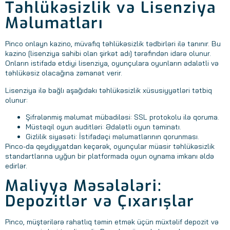
Təhlükəsizlik və Lisenziya
Məlumatları
Pinco onlayn kazino, müvafiq təhlükəsizlik tədbirləri ilə tanınır. Bu
kazino [lisenziya sahibi olan şirkət adı] tərəfindən idarə olunur.
Onların istifadə etdiyi lisenziya, oyunçulara oyunların ədalətli və
təhlükəsiz olacağına zəmanət verir.
Lisenziya ilə bağlı aşağıdakı təhlükəsizlik xüsusiyyətləri tətbiq
olunur:
Şifrələnmiş məlumat mübadiləsi: SSL protokolu ilə qoruma.
Müstəqil oyun auditləri: Ədalətli oyun təminatı.
Gizlilik siyasəti: İstifadəçi məlumatlarının qorunması.
Pinco-da qeydiyyatdan keçərək, oyunçular müasir təhlükəsizlik
standartlarına uyğun bir platformada oyun oynama imkanı əldə
edirlər.
Maliyyə Məsələləri:
Depozitlər və Çıxarışlar
Pinco, müştərilərə rahatlıq təmin etmək üçün müxtəlif depozit və