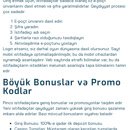
Giriş etmək üçün, istifadəçilər sadəcə olaraq öz e-poçt
ünvanlarını daxil etməli və şifrə yaratmalıdırlar. Qeydiyyat prosesi
çox sadədir:
E-poçt ünvanını daxil edin.
Şifrə yaradın.
İstifadəçi adı seçin.
Şərtlərlə razı olduğunuzu təsdiqləyin.
Aktivləşdirmə e-poçtunu yoxlayın.
Login etsəniz, siz dərhal oyun dünyasına daxil olursunuz. Sayt
mobil istifadəyə optimallaşdırılmışdır, bu da mobil cihazlardan
oynamağı asanlaşdırır. Veb saytında ətraflı bölmələr var, bu da
istifadəçilərin istədikləri məlumatı asanlıqla tapa bilmələrini təmin
edir.
Böyük Bonuslar və Promo
Kodlar
Pinco istifadəçilərə geniş bonuslar və promosyonlar təqdim edir.
Yeni istifadəçilər qeydiyyat zamanı yüksək giriş bonusu qazanma
imkanı əldə edirlər. Bəzi mövcud bonusların siyahısı belədir:
Giriş Bonusu: 100%-ə qədər ilk depozit bonusu.
Casino Turnirləri: Müntəzəm olaraq keçirilən turnirlərdə