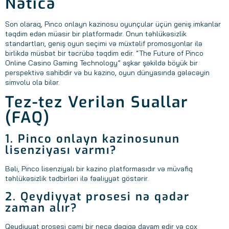
Nəticə
Son olaraq, Pinco onlayn kazinosu oyunçular üçün geniş imkanlar
təqdim edən müasir bir platformadır. Onun təhlükəsizlik
standartları, geniş oyun seçimi və müxtəlif promosyonlar ilə
birlikdə müsbət bir təcrübə təqdim edir. “The Future of Pinco
Online Casino Gaming Technology” aşkar şəkildə böyük bir
perspektivə sahibdir və bu kazino, oyun dünyasında gələcəyin
simvolu ola bilər.
Tez-tez Verilən Suallar
(FAQ)
1. Pinco onlayn kazinosunun
lisenziyası varmı?
Bəli, Pinco lisenziyalı bir kazino platformasıdır və müvafiq
təhlükəsizlik tədbirləri ilə fəaliyyət göstərir.
2. Qeydiyyat prosesi nə qədər
zaman alır?
Qeydiyyat prosesi cəmi bir neçə dəqiqə davam edir və çox