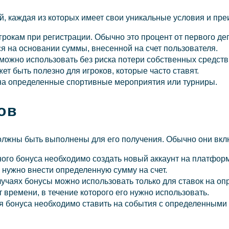
ий, каждая из которых имеет свои уникальные условия и п
окам при регистрации. Обычно это процент от первого де
на основании суммы, внесенной на счет пользователя.
можно использовать без риска потери собственных средств
ет быть полезно для игроков, которые часто ставят.
на определенные спортивные мероприятия или турниры.
ов
олжны быть выполнены для его получения. Обычно они вкл
ого бонуса необходимо создать новый аккаунт на платфор
 нужно внести определенную сумму на счет.
учаях бонусы можно использовать только для ставок на оп
 времени, в течение которого его нужно использовать.
я бонуса необходимо ставить на события с определенным