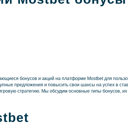
условий Mo
кции КЗ
ающиеся бонусов и акций на платформе Mostbet для пользо
пные предложения и повысить свои шансы на успех в ставк
гровую стратегию. Мы обсудим основные типы бонусов, их 
tbet