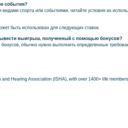
ые события?
видами спорта или событиями, читайте условия их исполь
ожет быть использован для следующих ставок.
ы вывести выигрыш, полученный с помощью бонусов?
м бонусов, обычно нужно выполнить определенные требова
h and Hearing Association (ISHA), with over 1400+ life members