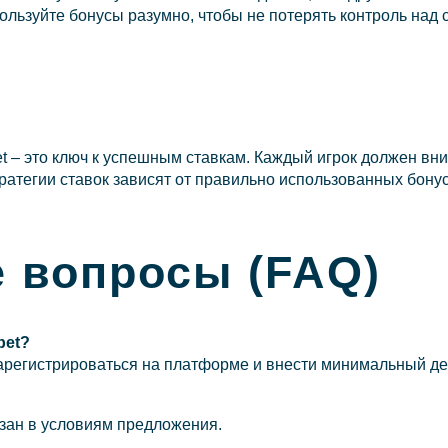
льзуйте бонусы разумно, чтобы не потерять контроль над 
t – это ключ к успешным ставкам. Каждый игрок должен вн
тратегии ставок зависят от правильно использованных бону
 вопросы (FAQ)
bet?
арегистрироваться на платформе и внести минимальный де
казан в условиям предложения.