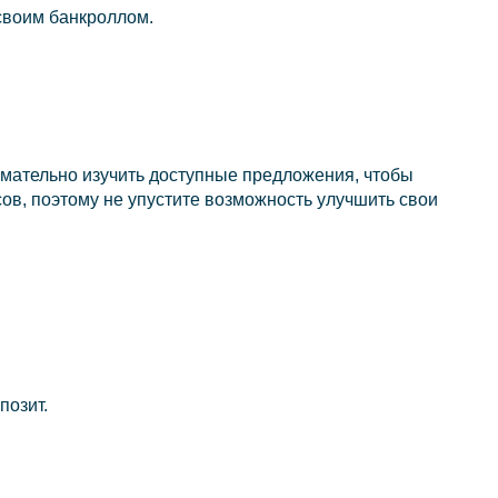
своим банкроллом.
имательно изучить доступные предложения, чтобы
сов, поэтому не упустите возможность улучшить свои
позит.